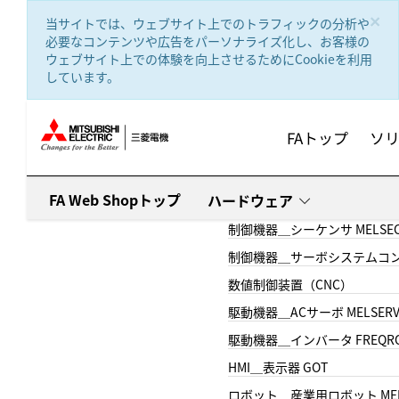
text.skipToContent
text.skipToNavigation
×
当サイトでは、ウェブサイト上でのトラフィックの分析や
必要なコンテンツや広告をパーソナライズ化し、お客様の
ウェブサイト上での体験を向上させるためにCookieを利用
しています。
FAトップ
ソ
FA Web Shopトップ
ハードウェア
制御機器＿シーケンサ MELSE
制御機器＿サーボシステムコン
数値制御装置（CNC）
駆動機器＿ACサーボ MELSER
駆動機器＿インバータ FREQR
HMI＿表示器 GOT
ロボット＿産業用ロボット MEL