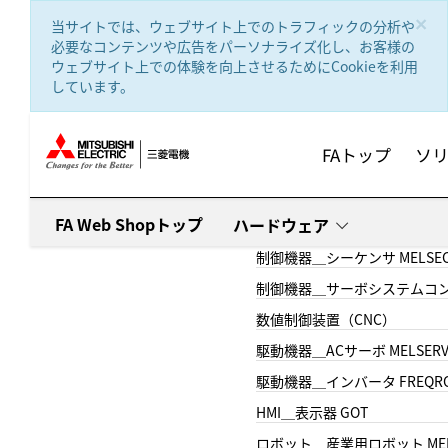
text.skipToContent
text.skipToNavigation
×
当サイトでは、ウェブサイト上でのトラフィックの分析や
必要なコンテンツや広告をパーソナライズ化し、お客様の
ウェブサイト上での体験を向上させるためにCookieを利用
しています。
FAトップ
ソ
FA Web Shopトップ
ハードウェア
制御機器＿シーケンサ MELSE
制御機器＿サーボシステムコン
数値制御装置（CNC）
駆動機器＿ACサーボ MELSER
駆動機器＿インバータ FREQR
HMI＿表示器 GOT
ロボット＿産業用ロボット MEL