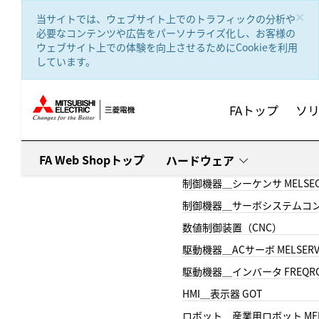
text.skipToContent
text.skipToNavigation
×
当サイトでは、ウェブサイト上でのトラフィックの分析や
必要なコンテンツや広告をパーソナライズ化し、お客様の
ウェブサイト上での体験を向上させるためにCookieを利用
しています。
FAトップ
ソ
FA Web Shopトップ
ハードウェア
制御機器＿シーケンサ MELSE
制御機器＿サーボシステムコン
数値制御装置（CNC）
駆動機器＿ACサーボ MELSER
駆動機器＿インバータ FREQR
HMI＿表示器 GOT
ロボット＿産業用ロボット MEL