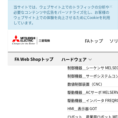
text.skipToContent
text.skipToNavigation
×
当サイトでは、ウェブサイト上でのトラフィックの分析や
必要なコンテンツや広告をパーソナライズ化し、お客様の
ウェブサイト上での体験を向上させるためにCookieを利用
しています。
FAトップ
ソ
FA Web Shopトップ
ハードウェア
制御機器＿シーケンサ MELSE
制御機器＿サーボシステムコン
数値制御装置（CNC）
駆動機器＿ACサーボ MELSER
駆動機器＿インバータ FREQR
HMI＿表示器 GOT
ロボット＿産業用ロボット MEL