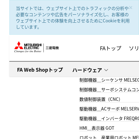
text.skipToContent
text.skipToNavigation
×
当サイトでは、ウェブサイト上でのトラフィックの分析や
必要なコンテンツや広告をパーソナライズ化し、お客様の
ウェブサイト上での体験を向上させるためにCookieを利用
しています。
FAトップ
ソ
FA Web Shopトップ
ハードウェア
制御機器＿シーケンサ MELSE
制御機器＿サーボシステムコン
数値制御装置（CNC）
駆動機器＿ACサーボ MELSER
駆動機器＿インバータ FREQR
HMI＿表示器 GOT
ロボット＿産業用ロボット MEL