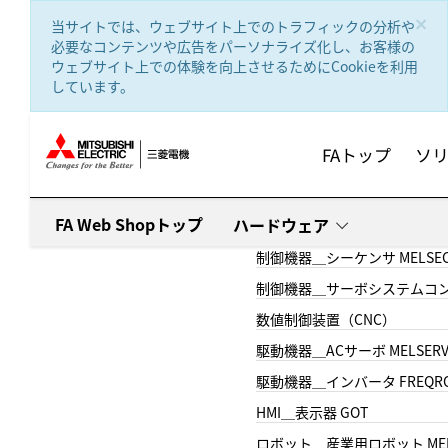
text.skipToContent
text.skipToNavigation
×
当サイトでは、ウェブサイト上でのトラフィックの分析や
必要なコンテンツや広告をパーソナライズ化し、お客様の
ウェブサイト上での体験を向上させるためにCookieを利用
しています。
FAトップ
ソ
FA Web Shopトップ
ハードウェア
制御機器＿シーケンサ MELSE
制御機器＿サーボシステムコン
数値制御装置（CNC）
駆動機器＿ACサーボ MELSER
駆動機器＿インバータ FREQR
HMI＿表示器 GOT
ロボット＿産業用ロボット MEL