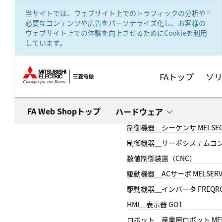
text.skipToContent
text.skipToNavigation
×
当サイトでは、ウェブサイト上でのトラフィックの分析や
必要なコンテンツや広告をパーソナライズ化し、お客様の
ウェブサイト上での体験を向上させるためにCookieを利用
しています。
FAトップ
ソ
FA Web Shopトップ
ハードウェア
制御機器＿シーケンサ MELSE
制御機器＿サーボシステムコン
数値制御装置（CNC）
駆動機器＿ACサーボ MELSER
駆動機器＿インバータ FREQR
HMI＿表示器 GOT
ロボット＿産業用ロボット MEL