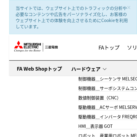
text.skipToContent
text.skipToNavigation
×
当サイトでは、ウェブサイト上でのトラフィックの分析や
必要なコンテンツや広告をパーソナライズ化し、お客様の
ウェブサイト上での体験を向上させるためにCookieを利用
しています。
FAトップ
ソ
FA Web Shopトップ
ハードウェア
制御機器＿シーケンサ MELSE
制御機器＿サーボシステムコン
数値制御装置（CNC）
駆動機器＿ACサーボ MELSER
駆動機器＿インバータ FREQR
HMI＿表示器 GOT
ロボット＿産業用ロボット MEL