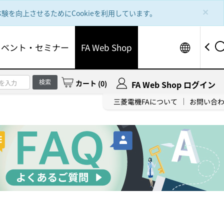
×
を向上させるためにCookieを利用しています。
Worldw
イベント・セミナー
FA Web Shop
検索
カート
(
0
)
FA Web Shop ログイン
三菱電機FAについて
お問い合