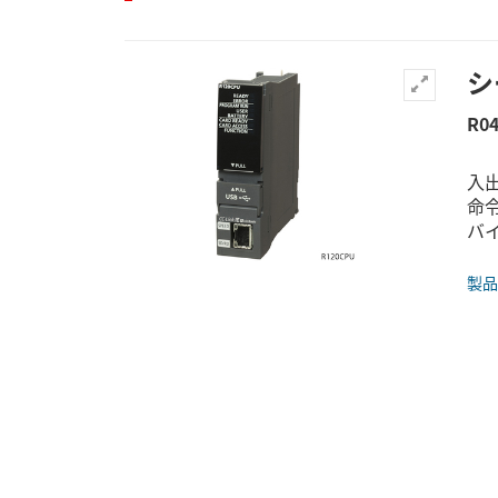
シ
R0
入
命令
バイ
製品