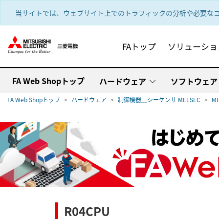
text.skipToContent
text.skipToNavigation
当サイトでは、ウェブサイト上でのトラフィックの分析や必要なコ
FAトップ
ソリューショ
FA Web Shopトップ
ハードウェア
ソフトウェア
FA Web Shopトップ
ハードウェア
制御機器＿シーケンサ MELSEC
M
R04CPU