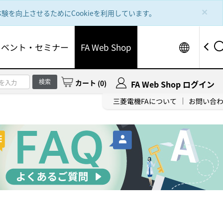
×
を向上させるためにCookieを利用しています。
Worldw
イベント・セミナー
FA Web Shop
検索
カート
(
0
)
FA Web Shop ログイン
三菱電機FAについて
お問い合