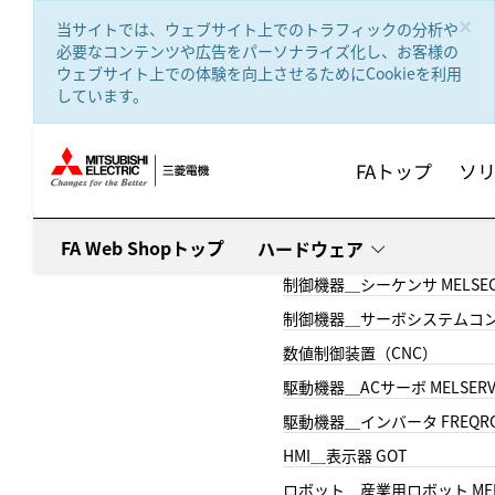
text.skipToContent
text.skipToNavigation
×
当サイトでは、ウェブサイト上でのトラフィックの分析や
必要なコンテンツや広告をパーソナライズ化し、お客様の
ウェブサイト上での体験を向上させるためにCookieを利用
しています。
FAトップ
ソ
FA Web Shopトップ
ハードウェア
制御機器＿シーケンサ MELSE
制御機器＿サーボシステムコン
数値制御装置（CNC）
駆動機器＿ACサーボ MELSER
駆動機器＿インバータ FREQR
HMI＿表示器 GOT
ロボット＿産業用ロボット MEL