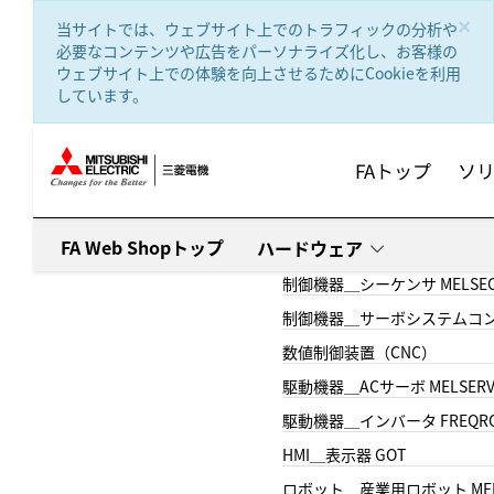
text.skipToContent
text.skipToNavigation
×
当サイトでは、ウェブサイト上でのトラフィックの分析や
必要なコンテンツや広告をパーソナライズ化し、お客様の
ウェブサイト上での体験を向上させるためにCookieを利用
しています。
FAトップ
ソ
FA Web Shopトップ
ハードウェア
制御機器＿シーケンサ MELSE
制御機器＿サーボシステムコン
数値制御装置（CNC）
駆動機器＿ACサーボ MELSER
駆動機器＿インバータ FREQR
HMI＿表示器 GOT
ロボット＿産業用ロボット MEL