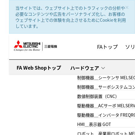
text.skipToContent
text.skipToNavigation
×
当サイトでは、ウェブサイト上でのトラフィックの分析や
必要なコンテンツや広告をパーソナライズ化し、お客様の
ウェブサイト上での体験を向上させるためにCookieを利用
しています。
FAトップ
ソ
FA Web Shopトップ
ハードウェア
制御機器＿シーケンサ MELSE
制御機器＿サーボシステムコン
数値制御装置（CNC）
駆動機器＿ACサーボ MELSER
駆動機器＿インバータ FREQR
HMI＿表示器 GOT
ロボット＿産業用ロボット MEL