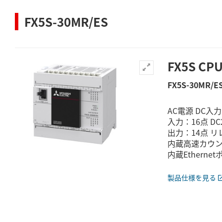
FX5S-30MR/ES
FX5S C
FX5S-30MR/E
AC電源 DC入
入力：16点 D
出力：14点 リ
内蔵高速カウンタ：最
内蔵Etherne
製品仕様を見る