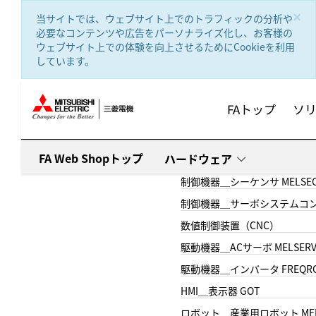
text.skipToContent
text.skipToNavigation
×
当サイトでは、ウェブサイト上でのトラフィックの分析や
必要なコンテンツや広告をパーソナライズ化し、お客様の
ウェブサイト上での体験を向上させるためにCookieを利用
しています。
FAトップ
ソ
FA Web Shopトップ
ハードウェア
制御機器＿シーケンサ MELSE
制御機器＿サーボシステムコン
数値制御装置（CNC）
駆動機器＿ACサーボ MELSER
駆動機器＿インバータ FREQR
HMI＿表示器 GOT
ロボット＿産業用ロボット MEL