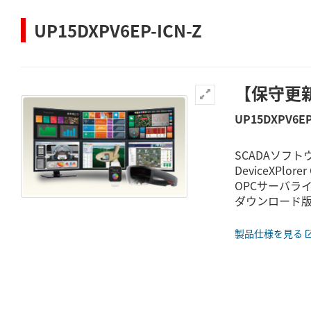
UP15DXPV6EP-ICN-Z
【保守更新】D
UP15DXPV6EP
SCADAソフト
DeviceXPlo
OPCサーバラ
ダウンロード
製品仕様を見る