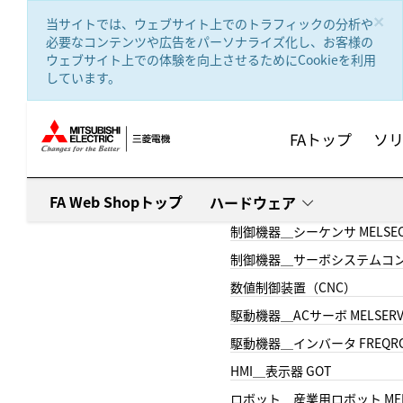
text.skipToContent
text.skipToNavigation
×
当サイトでは、ウェブサイト上でのトラフィックの分析や
必要なコンテンツや広告をパーソナライズ化し、お客様の
ウェブサイト上での体験を向上させるためにCookieを利用
しています。
FAトップ
ソ
FA Web Shopトップ
ハードウェア
制御機器＿シーケンサ MELSE
制御機器＿サーボシステムコン
数値制御装置（CNC）
駆動機器＿ACサーボ MELSER
駆動機器＿インバータ FREQR
HMI＿表示器 GOT
ロボット＿産業用ロボット MEL