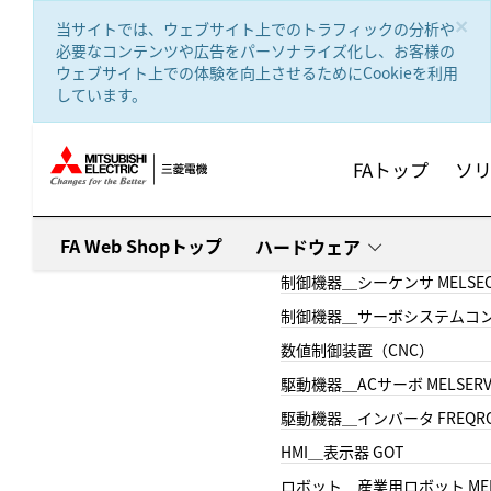
text.skipToContent
text.skipToNavigation
×
当サイトでは、ウェブサイト上でのトラフィックの分析や
必要なコンテンツや広告をパーソナライズ化し、お客様の
ウェブサイト上での体験を向上させるためにCookieを利用
しています。
FAトップ
ソ
FA Web Shopトップ
ハードウェア
制御機器＿シーケンサ MELSE
制御機器＿サーボシステムコン
数値制御装置（CNC）
駆動機器＿ACサーボ MELSER
駆動機器＿インバータ FREQR
HMI＿表示器 GOT
ロボット＿産業用ロボット MEL