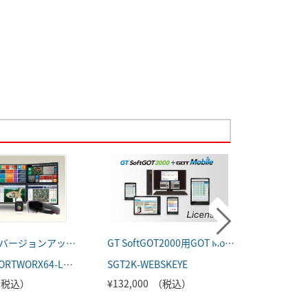
【メジャーバージョンアップ】ReportWorX™
GT SoftGOT2000用GOT Mobile機能ライセンス
GOT本体
UPSYSREPORTWORX64-LITE-BASIC-Z
SGT2K-WEBSKEYE
GT2715-X
 （税込）
¥132,000 （税込）
¥627,0