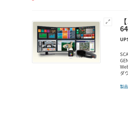
【
6
UP
SC
GE
W
ダ
製品