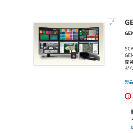
G
GEN
SC
GE
開
ダ
製品
!