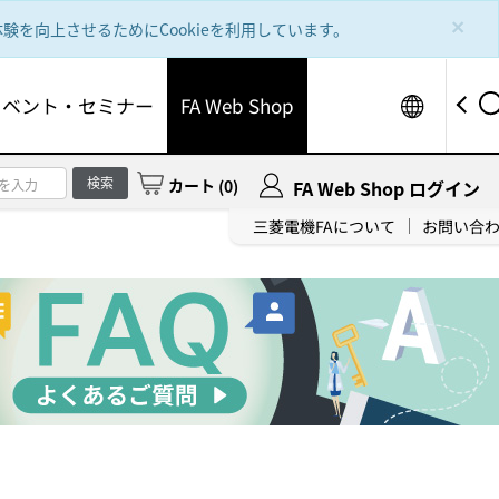
×
を向上させるためにCookieを利用しています。
Worldw
イベント・セミナー
FA Web Shop
検索
カート
(
0
)
FA Web Shop ログイン
三菱電機FAについて
お問い合