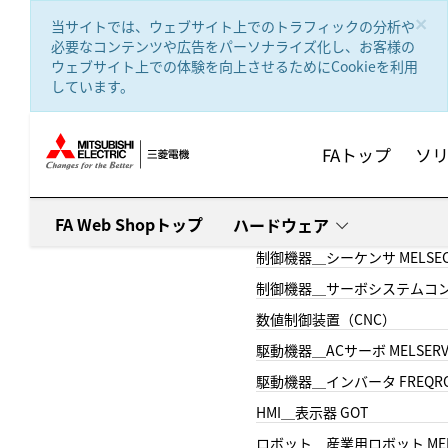
text.skipToContent
text.skipToNavigation
×
当サイトでは、ウェブサイト上でのトラフィックの分析や
必要なコンテンツや広告をパーソナライズ化し、お客様の
ウェブサイト上での体験を向上させるためにCookieを利用
しています。
FAトップ
ソ
FA Web Shopトップ
ハードウェア
制御機器＿シーケンサ MELSE
制御機器＿サーボシステムコン
数値制御装置（CNC）
駆動機器＿ACサーボ MELSER
駆動機器＿インバータ FREQR
HMI＿表示器 GOT
ロボット＿産業用ロボット MEL