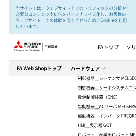
text.skipToContent
text.skipToNavigation
×
当サイトでは、ウェブサイト上でのトラフィックの分析や
必要なコンテンツや広告をパーソナライズ化し、お客様の
ウェブサイト上での体験を向上させるためにCookieを利用
しています。
FAトップ
ソ
FA Web Shopトップ
ハードウェア
制御機器＿シーケンサ MELSE
制御機器＿サーボシステムコン
数値制御装置（CNC）
駆動機器＿ACサーボ MELSER
駆動機器＿インバータ FREQR
HMI＿表示器 GOT
ロボット＿産業用ロボット MEL