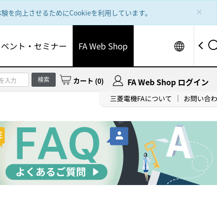
×
を向上させるためにCookieを利用しています。
Worldw
イベント・セミナー
FA Web Shop
検索
カート
(
0
)
FA Web Shop ログイン
三菱電機FAについて
お問い合