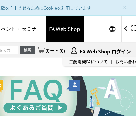
×
を向上させるためにCookieを利用しています。
Worldw
イベント・セミナー
FA Web Shop
検索
カート
(
0
)
FA Web Shop ログイン
三菱電機FAについて
お問い合