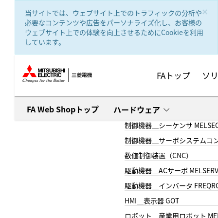
text.skipToContent
text.skipToNavigation
×
当サイトでは、ウェブサイト上でのトラフィックの分析や
必要なコンテンツや広告をパーソナライズ化し、お客様の
ウェブサイト上での体験を向上させるためにCookieを利用
しています。
FAトップ
ソ
FA Web Shopトップ
ハードウェア
制御機器＿シーケンサ MELSE
制御機器＿サーボシステムコン
数値制御装置（CNC）
駆動機器＿ACサーボ MELSER
駆動機器＿インバータ FREQR
HMI＿表示器 GOT
ロボット＿産業用ロボット MEL