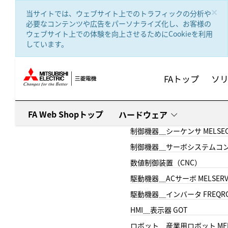
text.skipToContent
text.skipToNavigation
×
当サイトでは、ウェブサイト上でのトラフィックの分析や
必要なコンテンツや広告をパーソナライズ化し、お客様の
ウェブサイト上での体験を向上させるためにCookieを利用
しています。
FAトップ
ソ
FA Web Shopトップ
ハードウェア
制御機器＿シーケンサ MELSE
制御機器＿サーボシステムコン
数値制御装置（CNC）
駆動機器＿ACサーボ MELSER
駆動機器＿インバータ FREQR
HMI＿表示器 GOT
ロボット＿産業用ロボット MEL