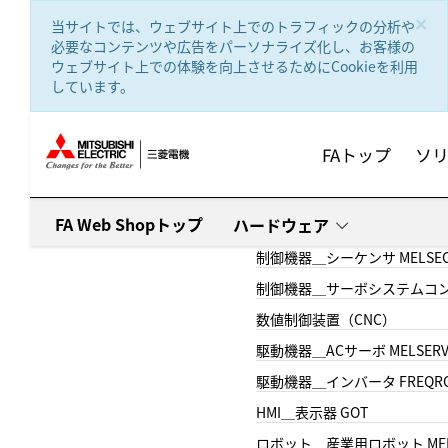
text.skipToContent
text.skipToNavigation
×
当サイトでは、ウェブサイト上でのトラフィックの分析や
必要なコンテンツや広告をパーソナライズ化し、お客様の
ウェブサイト上での体験を向上させるためにCookieを利用
しています。
FAトップ
ソ
FA Web Shopトップ
ハードウェア
制御機器＿シーケンサ MELSE
制御機器＿サーボシステムコン
数値制御装置（CNC）
駆動機器＿ACサーボ MELSER
駆動機器＿インバータ FREQR
HMI＿表示器 GOT
ロボット＿産業用ロボット MEL