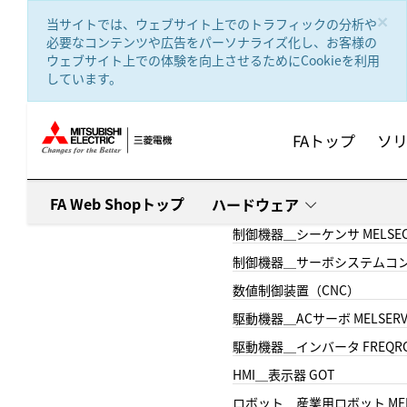
text.skipToContent
text.skipToNavigation
×
当サイトでは、ウェブサイト上でのトラフィックの分析や
必要なコンテンツや広告をパーソナライズ化し、お客様の
ウェブサイト上での体験を向上させるためにCookieを利用
しています。
FAトップ
ソ
FA Web Shopトップ
ハードウェア
制御機器＿シーケンサ MELSE
制御機器＿サーボシステムコン
数値制御装置（CNC）
駆動機器＿ACサーボ MELSER
駆動機器＿インバータ FREQR
HMI＿表示器 GOT
ロボット＿産業用ロボット MEL