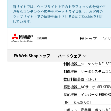
text.skipToContent
text.skipToNavigation
×
当サイトでは、ウェブサイト上でのトラフィックの分析や
必要なコンテンツや広告をパーソナライズ化し、お客様の
ウェブサイト上での体験を向上させるためにCookieを利用
しています。
FAトップ
ソ
FA Web Shopトップ
ハードウェア
制御機器＿シーケンサ MELSE
制御機器＿サーボシステムコン
数値制御装置（CNC）
駆動機器＿ACサーボ MELSER
駆動機器＿インバータ FREQR
HMI＿表示器 GOT
ロボット＿産業用ロボット MEL