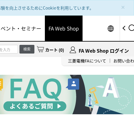
×
を向上させるためにCookieを利用しています。
Worldw
イベント・セミナー
FA Web Shop
検索
カート
(
0
)
FA Web Shop ログイン
三菱電機FAについて
お問い合