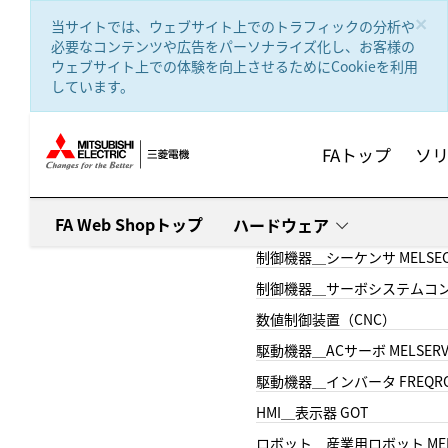
text.skipToContent
text.skipToNavigation
×
当サイトでは、ウェブサイト上でのトラフィックの分析や
必要なコンテンツや広告をパーソナライズ化し、お客様の
ウェブサイト上での体験を向上させるためにCookieを利用
しています。
FAトップ
ソ
FA Web Shopトップ
ハードウェア
制御機器＿シーケンサ MELSE
制御機器＿サーボシステムコン
数値制御装置（CNC）
駆動機器＿ACサーボ MELSER
駆動機器＿インバータ FREQR
HMI＿表示器 GOT
ロボット＿産業用ロボット MEL