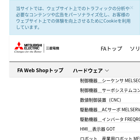
text.skipToContent
text.skipToNavigation
×
当サイトでは、ウェブサイト上でのトラフィックの分析や
必要なコンテンツや広告をパーソナライズ化し、お客様の
ウェブサイト上での体験を向上させるためにCookieを利用
しています。
FAトップ
ソ
FA Web Shopトップ
ハードウェア
制御機器＿シーケンサ MELSE
制御機器＿サーボシステムコン
数値制御装置（CNC）
駆動機器＿ACサーボ MELSER
駆動機器＿インバータ FREQR
HMI＿表示器 GOT
ロボット＿産業用ロボット MEL