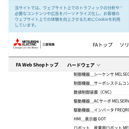
text.skipToContent
text.skipToNavigation
×
当サイトでは、ウェブサイト上でのトラフィックの分析や
必要なコンテンツや広告をパーソナライズ化し、お客様の
ウェブサイト上での体験を向上させるためにCookieを利用
しています。
FAトップ
ソ
FA Web Shopトップ
ハードウェア
制御機器＿シーケンサ MELSE
制御機器＿サーボシステムコン
数値制御装置（CNC）
駆動機器＿ACサーボ MELSER
駆動機器＿インバータ FREQR
HMI＿表示器 GOT
ロボット＿産業用ロボット MEL