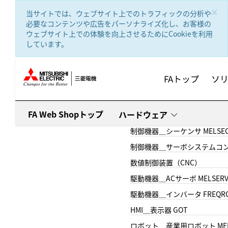
text.skipToContent
text.skipToNavigation
×
当サイトでは、ウェブサイト上でのトラフィックの分析や
必要なコンテンツや広告をパーソナライズ化し、お客様の
ウェブサイト上での体験を向上させるためにCookieを利用
しています。
FAトップ
ソ
FA Web Shopトップ
ハードウェア
制御機器＿シーケンサ MELSE
制御機器＿サーボシステムコン
数値制御装置（CNC）
駆動機器＿ACサーボ MELSER
駆動機器＿インバータ FREQR
HMI＿表示器 GOT
ロボット＿産業用ロボット MEL