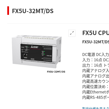
FX5U-32MT/DS
FX5U C
FX5U-32MT/D
DC電源 DC入
入力：16点 DC
出力：16点 
内蔵アナログ入
内蔵アナログ出
内蔵高速カウンタ：
内蔵位置決め：最
内蔵Etherne
内蔵RS-485ポ
製品仕様を見る