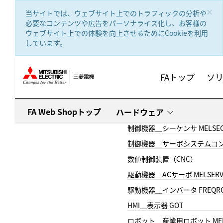
text.skipToContent
text.skipToNavigation
×
当サイトでは、ウェブサイト上でのトラフィックの分析や
必要なコンテンツや広告をパーソナライズ化し、お客様の
ウェブサイト上での体験を向上させるためにCookieを利用
しています。
FAトップ
ソ
FA Web Shopトップ
ハードウェア
制御機器＿シーケンサ MELSE
制御機器＿サーボシステムコン
数値制御装置（CNC）
駆動機器＿ACサーボ MELSER
駆動機器＿インバータ FREQR
HMI＿表示器 GOT
ロボット＿産業用ロボット MEL