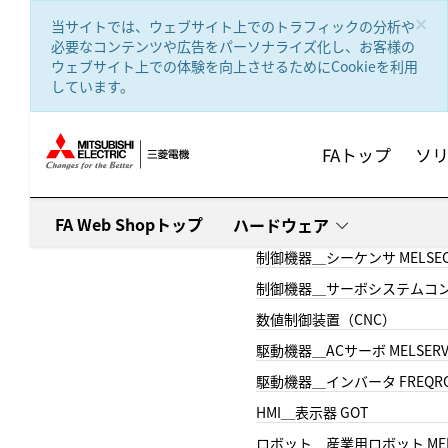
text.skipToContent
text.skipToNavigation
×
当サイトでは、ウェブサイト上でのトラフィックの分析や
必要なコンテンツや広告をパーソナライズ化し、お客様の
ウェブサイト上での体験を向上させるためにCookieを利用
しています。
FAトップ
ソ
FA Web Shopトップ
ハードウェア
制御機器＿シーケンサ MELSE
制御機器＿サーボシステムコン
数値制御装置（CNC）
駆動機器＿ACサーボ MELSER
駆動機器＿インバータ FREQR
HMI＿表示器 GOT
ロボット＿産業用ロボット MEL