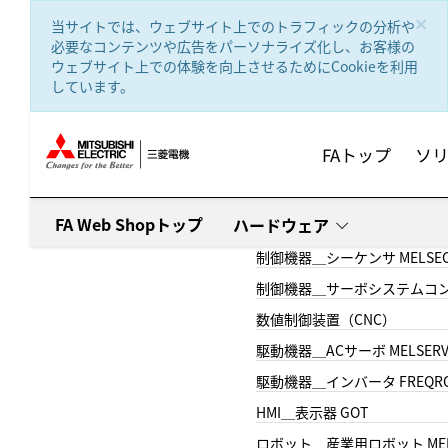
text.skipToContent
text.skipToNavigation
×
当サイトでは、ウェブサイト上でのトラフィックの分析や
必要なコンテンツや広告をパーソナライズ化し、お客様の
ウェブサイト上での体験を向上させるためにCookieを利用
しています。
FAトップ
ソ
FA Web Shopトップ
ハードウェア
制御機器＿シーケンサ MELSE
制御機器＿サーボシステムコン
数値制御装置（CNC）
駆動機器＿ACサーボ MELSER
駆動機器＿インバータ FREQR
HMI＿表示器 GOT
ロボット＿産業用ロボット MEL