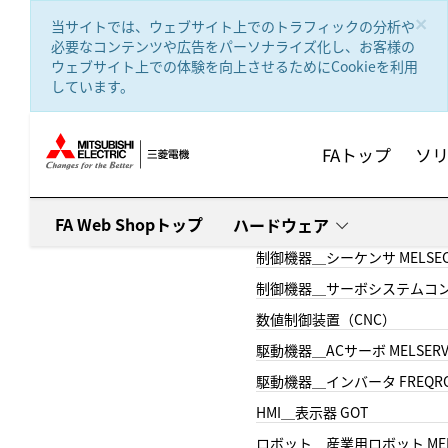
text.skipToContent
text.skipToNavigation
×
当サイトでは、ウェブサイト上でのトラフィックの分析や
必要なコンテンツや広告をパーソナライズ化し、お客様の
ウェブサイト上での体験を向上させるためにCookieを利用
しています。
FAトップ
ソ
FA Web Shopトップ
ハードウェア
制御機器＿シーケンサ MELSE
制御機器＿サーボシステムコン
数値制御装置（CNC）
駆動機器＿ACサーボ MELSER
駆動機器＿インバータ FREQR
HMI＿表示器 GOT
ロボット＿産業用ロボット MEL