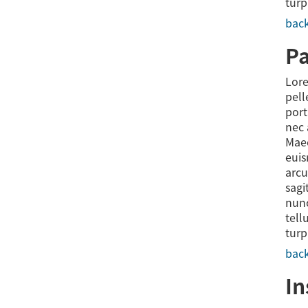
turp
back
P
Lore
pell
port
nec 
Maec
euis
arcu
sagi
nunc
tell
turp
back
In