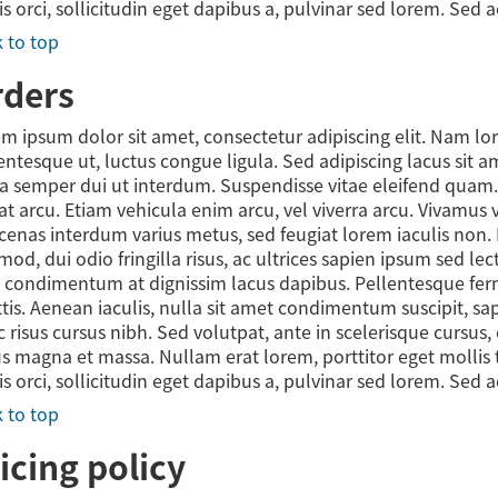
is orci, sollicitudin eget dapibus a, pulvinar sed lorem. Sed 
 to top
rders
m ipsum dolor sit amet, consectetur adipiscing elit. Nam l
entesque ut, luctus congue ligula. Sed adipiscing lacus sit 
a semper dui ut interdum. Suspendisse vitae eleifend quam. Nu
at arcu. Etiam vehicula enim arcu, vel viverra arcu. Vivamus 
enas interdum varius metus, sed feugiat lorem iaculis non. 
mod, dui odio fringilla risus, ac ultrices sapien ipsum sed l
 condimentum at dignissim lacus dapibus. Pellentesque fe
ttis. Aenean iaculis, nulla sit amet condimentum suscipit, s
 risus cursus nibh. Sed volutpat, ante in scelerisque cursus,
us magna et massa. Nullam erat lorem, porttitor eget mollis t
is orci, sollicitudin eget dapibus a, pulvinar sed lorem. Sed 
 to top
icing policy