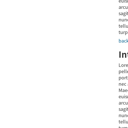
euis
arcu
sagi
nunc
tell
turp
back
In
Lore
pell
port
nec 
Maec
euis
arcu
sagi
nunc
tell
turp