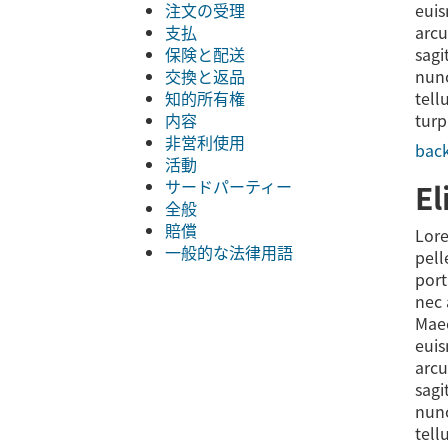
注文の受理
euis
支払
arcu
保険と配送
sagi
交換と返品
nunc
知的所有権
tell
内容
turp
非営利使用
back
活動
サードパーティー
El
全般
賠償
Lore
一般的な法律用語
pell
port
nec 
Maec
euis
arcu
sagi
nunc
tell