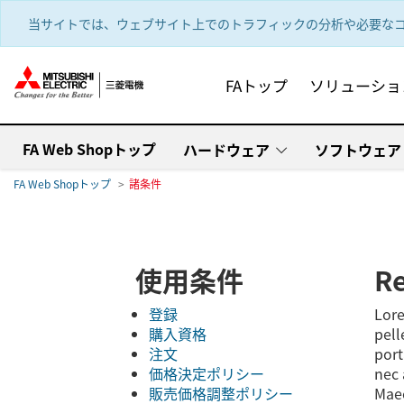
text.skipToContent
text.skipToNavigation
当サイトでは、ウェブサイト上でのトラフィックの分析や必要なコ
FAトップ
ソリューショ
FA Web Shopトップ
ハードウェア
ソフトウェア
FA Web Shopトップ
諸条件
使用条件
Re
登録
Lore
購入資格
pell
注文
port
価格決定ポリシー
nec 
販売価格調整ポリシー
Maec