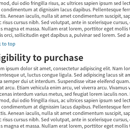
mod, dui odio fringilla risus, ac ultrices sapien ipsum sed l
 condimentum at dignissim lacus dapibus. Pellentesque fe
ttis. Aenean iaculis, nulla sit amet condimentum suscipit, s
 risus cursus nibh. Sed volutpat, ante in scelerisque cursus,
us magna et massa. Nullam erat lorem, porttitor eget mollis t
is orci, sollicitudin eget dapibus a, pulvinar sed lorem. Sed 
 to top
igibility to purchase
m ipsum dolor sit amet, consectetur adipiscing elit. Nam l
entesque ut, luctus congue ligula. Sed adipiscing lacus sit 
a semper dui ut interdum. Suspendisse vitae eleifend quam. Nu
at arcu. Etiam vehicula enim arcu, vel viverra arcu. Vivamus 
enas interdum varius metus, sed feugiat lorem iaculis non. 
mod, dui odio fringilla risus, ac ultrices sapien ipsum sed l
 condimentum at dignissim lacus dapibus. Pellentesque fe
ttis. Aenean iaculis, nulla sit amet condimentum suscipit, s
 risus cursus nibh. Sed volutpat, ante in scelerisque cursus,
us magna et massa. Nullam erat lorem, porttitor eget mollis t