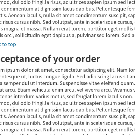
mod, dui odio fringilla risus, ac ultrices sapien ipsum sed l
 condimentum at dignissim lacus dapibus. Pellentesque fe
ttis. Aenean iaculis, nulla sit amet condimentum suscipit, s
 risus cursus nibh. Sed volutpat, ante in scelerisque cursus,
us magna et massa. Nullam erat lorem, porttitor eget mollis t
is orci, sollicitudin eget dapibus a, pulvinar sed lorem. Sed 
 to top
ceptance of your order
m ipsum dolor sit amet, consectetur adipiscing elit. Nam l
entesque ut, luctus congue ligula. Sed adipiscing lacus sit 
a semper dui ut interdum. Suspendisse vitae eleifend quam. Nu
at arcu. Etiam vehicula enim arcu, vel viverra arcu. Vivamus 
enas interdum varius metus, sed feugiat lorem iaculis non. 
mod, dui odio fringilla risus, ac ultrices sapien ipsum sed l
 condimentum at dignissim lacus dapibus. Pellentesque fe
ttis. Aenean iaculis, nulla sit amet condimentum suscipit, s
 risus cursus nibh. Sed volutpat, ante in scelerisque cursus,
us magna et massa. Nullam erat lorem, porttitor eget mollis t