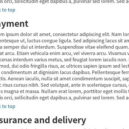
is orci, sollicitudin eget dapibus a, pulvinar sed lorem. Sed 
 to top
ayment
m ipsum dolor sit amet, consectetur adipiscing elit. Nam l
entesque ut, luctus congue ligula. Sed adipiscing lacus sit 
a semper dui ut interdum. Suspendisse vitae eleifend quam. Nu
at arcu. Etiam vehicula enim arcu, vel viverra arcu. Vivamus 
enas interdum varius metus, sed feugiat lorem iaculis non. 
mod, dui odio fringilla risus, ac ultrices sapien ipsum sed l
 condimentum at dignissim lacus dapibus. Pellentesque fe
ttis. Aenean iaculis, nulla sit amet condimentum suscipit, s
 risus cursus nibh. Sed volutpat, ante in scelerisque cursus,
us magna et massa. Nullam erat lorem, porttitor eget mollis t
is orci, sollicitudin eget dapibus a, pulvinar sed lorem. Sed 
 to top
surance and delivery