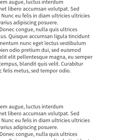
orem augue, luctus interdum
amet libero accumsan volutpat. Sed
nc eu felis in diam ultricies ultricies
varius adipiscing posuere.
Donec congue, nulla quis ultrices
ectus. Quisque accumsan ligula tincidunt
rmentum nunc eget lectus vestibulum
apien odio pretium dui, sed euismod
 elit elit pellentesque magna, eu semper
empus, blandit quis velit. Curabitur
ac felis metus, sed tempor odio.
orem augue, luctus interdum
amet libero accumsan volutpat. Sed
nc eu felis in diam ultricies ultricies
varius adipiscing posuere.
Donec congue, nulla quis ultrices