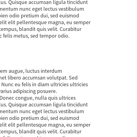
ectus. Quisque accumsan ligula tincidunt
rmentum nunc eget lectus vestibulum
apien odio pretium dui, sed euismod
 elit elit pellentesque magna, eu semper
empus, blandit quis velit. Curabitur
ac felis metus, sed tempor odio.
orem augue, luctus interdum
amet libero accumsan volutpat. Sed
nc eu felis in diam ultricies ultricies
varius adipiscing posuere.
Donec congue, nulla quis ultrices
ectus. Quisque accumsan ligula tincidunt
rmentum nunc eget lectus vestibulum
apien odio pretium dui, sed euismod
 elit elit pellentesque magna, eu semper
empus, blandit quis velit. Curabitur