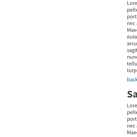
Lore
pell
port
nec 
Maec
euis
arcu
sagi
nunc
tell
turp
back
Sa
Lore
pell
port
nec 
Maec