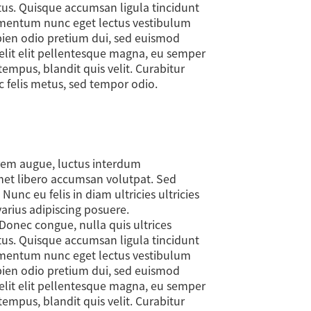
ectus. Quisque accumsan ligula tincidunt
rmentum nunc eget lectus vestibulum
apien odio pretium dui, sed euismod
 elit elit pellentesque magna, eu semper
empus, blandit quis velit. Curabitur
ac felis metus, sed tempor odio.
orem augue, luctus interdum
amet libero accumsan volutpat. Sed
nc eu felis in diam ultricies ultricies
varius adipiscing posuere.
Donec congue, nulla quis ultrices
ectus. Quisque accumsan ligula tincidunt
rmentum nunc eget lectus vestibulum
apien odio pretium dui, sed euismod
 elit elit pellentesque magna, eu semper
empus, blandit quis velit. Curabitur