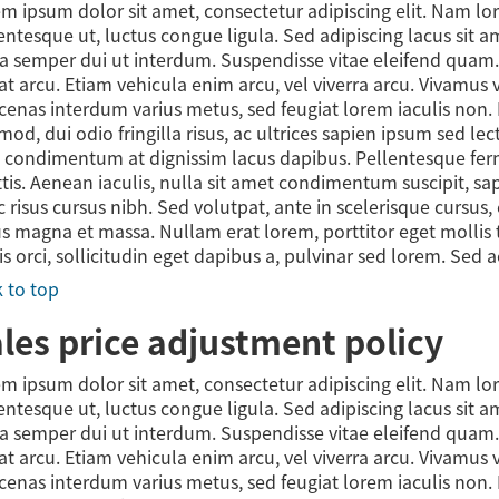
m ipsum dolor sit amet, consectetur adipiscing elit. Nam l
entesque ut, luctus congue ligula. Sed adipiscing lacus sit 
a semper dui ut interdum. Suspendisse vitae eleifend quam. Nu
at arcu. Etiam vehicula enim arcu, vel viverra arcu. Vivamus 
enas interdum varius metus, sed feugiat lorem iaculis non. 
mod, dui odio fringilla risus, ac ultrices sapien ipsum sed l
 condimentum at dignissim lacus dapibus. Pellentesque fe
ttis. Aenean iaculis, nulla sit amet condimentum suscipit, s
 risus cursus nibh. Sed volutpat, ante in scelerisque cursus,
us magna et massa. Nullam erat lorem, porttitor eget mollis t
is orci, sollicitudin eget dapibus a, pulvinar sed lorem. Sed 
 to top
les price adjustment policy
m ipsum dolor sit amet, consectetur adipiscing elit. Nam l
entesque ut, luctus congue ligula. Sed adipiscing lacus sit 
a semper dui ut interdum. Suspendisse vitae eleifend quam. Nu
at arcu. Etiam vehicula enim arcu, vel viverra arcu. Vivamus 
enas interdum varius metus, sed feugiat lorem iaculis non. 