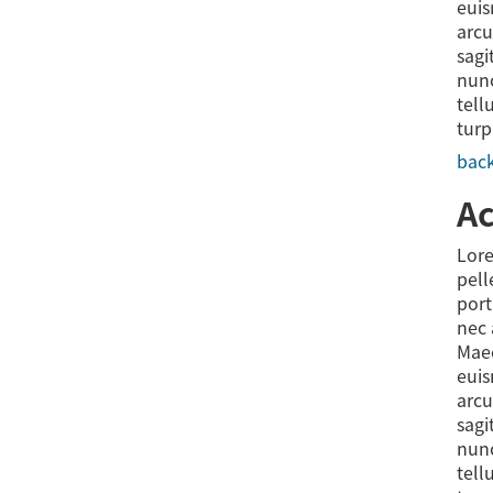
euis
arcu
sagi
nunc
tell
turp
back
Ac
Lore
pell
port
nec 
Maec
euis
arcu
sagi
nunc
tell