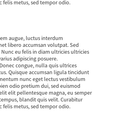
ac felis metus, sed tempor odio.
orem augue, luctus interdum
amet libero accumsan volutpat. Sed
nc eu felis in diam ultricies ultricies
varius adipiscing posuere.
Donec congue, nulla quis ultrices
ectus. Quisque accumsan ligula tincidunt
rmentum nunc eget lectus vestibulum
apien odio pretium dui, sed euismod
 elit elit pellentesque magna, eu semper
empus, blandit quis velit. Curabitur
ac felis metus, sed tempor odio.