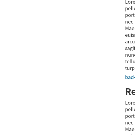
Lore
pell
port
nec 
Maec
euis
arcu
sagi
nunc
tell
turp
back
Re
Lore
pell
port
nec 
Maec