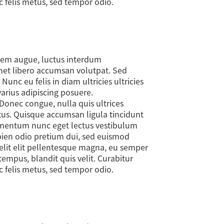
ac felis metus, sed tempor odio.
orem augue, luctus interdum
amet libero accumsan volutpat. Sed
nc eu felis in diam ultricies ultricies
varius adipiscing posuere.
Donec congue, nulla quis ultrices
ectus. Quisque accumsan ligula tincidunt
rmentum nunc eget lectus vestibulum
apien odio pretium dui, sed euismod
 elit elit pellentesque magna, eu semper
empus, blandit quis velit. Curabitur
ac felis metus, sed tempor odio.