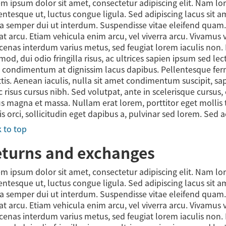
m ipsum dolor sit amet, consectetur adipiscing elit. Nam l
entesque ut, luctus congue ligula. Sed adipiscing lacus sit 
a semper dui ut interdum. Suspendisse vitae eleifend quam. Nu
at arcu. Etiam vehicula enim arcu, vel viverra arcu. Vivamus 
enas interdum varius metus, sed feugiat lorem iaculis non. 
mod, dui odio fringilla risus, ac ultrices sapien ipsum sed l
 condimentum at dignissim lacus dapibus. Pellentesque fe
ttis. Aenean iaculis, nulla sit amet condimentum suscipit, s
 risus cursus nibh. Sed volutpat, ante in scelerisque cursus,
us magna et massa. Nullam erat lorem, porttitor eget mollis t
is orci, sollicitudin eget dapibus a, pulvinar sed lorem. Sed 
 to top
turns and exchanges
m ipsum dolor sit amet, consectetur adipiscing elit. Nam l
entesque ut, luctus congue ligula. Sed adipiscing lacus sit 
a semper dui ut interdum. Suspendisse vitae eleifend quam. Nu
at arcu. Etiam vehicula enim arcu, vel viverra arcu. Vivamus 
enas interdum varius metus, sed feugiat lorem iaculis non. 