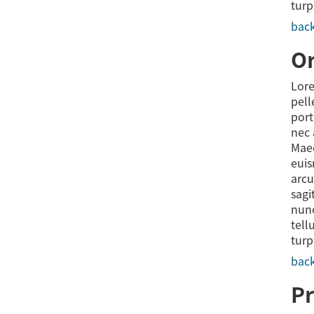
turp
back
O
Lore
pell
port
nec 
Maec
euis
arcu
sagi
nunc
tell
turp
back
Pr