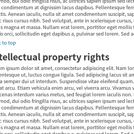
mod, dui odio fringilla risus, ac ultrices sapien ipsum sed l
 condimentum at dignissim lacus dapibus. Pellentesque fe
ttis. Aenean iaculis, nulla sit amet condimentum suscipit, s
 risus cursus nibh. Sed volutpat, ante in scelerisque cursus,
us magna et massa. Nullam erat lorem, porttitor eget mollis t
is orci, sollicitudin eget dapibus a, pulvinar sed lorem. Sed 
 to top
tellectual property rights
m ipsum dolor sit amet, consectetur adipiscing elit. Nam l
entesque ut, luctus congue ligula. Sed adipiscing lacus sit 
a semper dui ut interdum. Suspendisse vitae eleifend quam. Nu
at arcu. Etiam vehicula enim arcu, vel viverra arcu. Vivamus 
enas interdum varius metus, sed feugiat lorem iaculis non. 
mod, dui odio fringilla risus, ac ultrices sapien ipsum sed l
 condimentum at dignissim lacus dapibus. Pellentesque fe
ttis. Aenean iaculis, nulla sit amet condimentum suscipit, s
 risus cursus nibh. Sed volutpat, ante in scelerisque cursus,
us magna et massa. Nullam erat lorem, porttitor eget mollis t
is orci, sollicitudin eget dapibus a, pulvinar sed lorem. Sed 