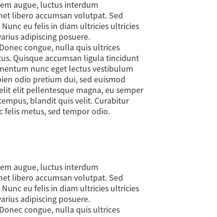
orem augue, luctus interdum
amet libero accumsan volutpat. Sed
nc eu felis in diam ultricies ultricies
varius adipiscing posuere.
Donec congue, nulla quis ultrices
ectus. Quisque accumsan ligula tincidunt
rmentum nunc eget lectus vestibulum
apien odio pretium dui, sed euismod
 elit elit pellentesque magna, eu semper
empus, blandit quis velit. Curabitur
ac felis metus, sed tempor odio.
orem augue, luctus interdum
amet libero accumsan volutpat. Sed
nc eu felis in diam ultricies ultricies
varius adipiscing posuere.
Donec congue, nulla quis ultrices