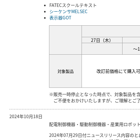
FATECスクールテキスト
シーケンサMELSEC
表示器GOT
27日（木）
～1
改訂前価格にて購入
対象製品
※販売一時停止となった時点で、対象製品を
ご不便をおかけいたしますが、ご理解とご了
2024年10月18日
配電制御機器・駆動制御機器・産業用ロボットの価
2024年07月29日付ニュースリリース内容の