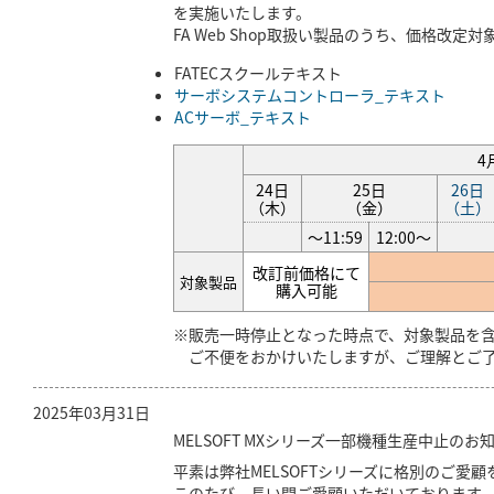
を実施いたします。
FA Web Shop取扱い製品のうち、価格改
FATECスクールテキスト
サーボシステムコントローラ_テキスト
ACサーボ_テキスト
4
24日
25日
26日
（木）
（金）
（土）
～11:59
12:00～
改訂前価格にて
対象製品
購入可能
※販売一時停止となった時点で、対象製品を
ご不便をおかけいたしますが、ご理解とご了
2025年03月31日
MELSOFT MXシリーズ一部機種生産中止のお
平素は弊社MELSOFTシリーズに格別のご愛
このたび、長い間ご愛顧いただいております、デ