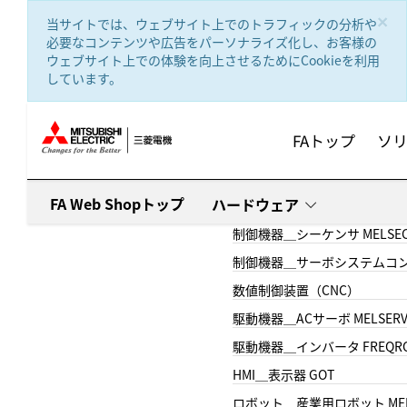
text.skipToContent
text.skipToNavigation
×
当サイトでは、ウェブサイト上でのトラフィックの分析や
必要なコンテンツや広告をパーソナライズ化し、お客様の
ウェブサイト上での体験を向上させるためにCookieを利用
しています。
FAトップ
ソ
FA Web Shopトップ
ハードウェア
制御機器＿シーケンサ MELSE
制御機器＿サーボシステムコン
数値制御装置（CNC）
駆動機器＿ACサーボ MELSER
駆動機器＿インバータ FREQR
HMI＿表示器 GOT
ロボット＿産業用ロボット MEL