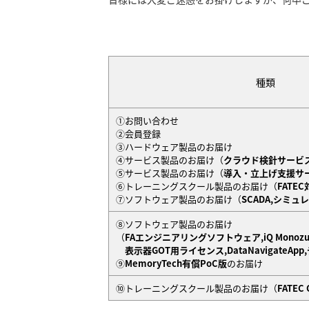
種類
①お問い合わせ
②会員登録
③ハードウェア製品のお届け
④サービス製品のお届け（
クラウド検針サービ
⑤サービス製品のお届け（
導入・立上げ支援サ
⑥トレーニングスクール製品のお届け（
FATE
⑦ソフトウェア製品のお届け（
SCADA,シミ
⑧ソフトウェア製品のお届け
（
FAエンジニアリングソフトウェア,iQ Monozuk
表示器GOT用ライセンス,DataNavigateA
⑨
MemoryTech有償PoC版
のお届け
⑩トレーニングスクール製品のお届け（
FATEC