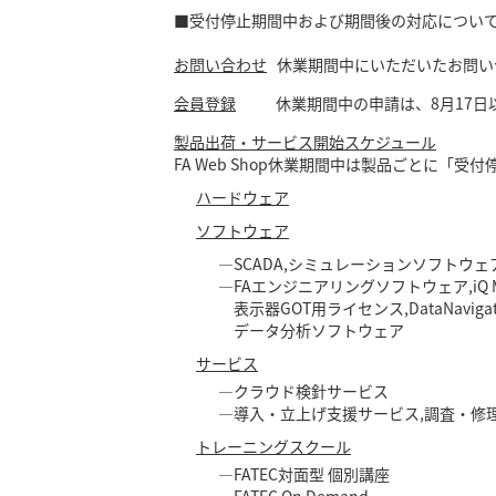
■受付停止期間中および期間後の対応につい
お問い合わせ
休業期間中にいただいたお問い合
会員登録
休業期間中の申請は、8月17日以
製品出荷・サービス開始スケジュール
FA Web Shop休業期間中は製品ごとに
ハードウェア
：8月1
ソフトウェア
―SCADA,シミュレーションソフ
―FAエンジニアリングソフトウェア,iQ M
表示器GOT用ライセンス,DataNavigat
データ分析ソフトウェア
サービス
―クラウド検針サービス ：
―導入・立上げ支援サービス,調査
トレーニングスクール
―FATEC対面型 個別講座