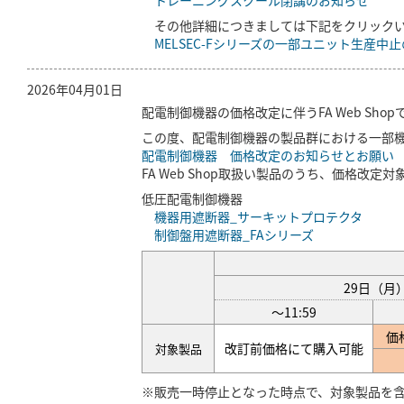
トレーニングスクール閉講のお知らせ
その他詳細につきましては下記をクリック
MELSEC-Fシリーズの一部ユニット生産中
2026年04月01日
配電制御機器の価格改定に伴うFA Web Sho
この度、配電制御機器の製品群における一部機種
配電制御機器 価格改定のお知らせとお願い
FA Web Shop取扱い製品のうち、価格改
低圧配電制御機器
機器用遮断器_サーキットプロテクタ
制御盤用遮断器_FAシリーズ
29日（月
～11:59
価
改訂前価格にて購入可能
対象製品
※販売一時停止となった時点で、対象製品を