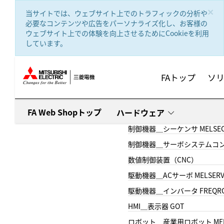
text.skipToContent
text.skipToNavigation
×
当サイトでは、ウェブサイト上でのトラフィックの分析や
必要なコンテンツや広告をパーソナライズ化し、お客様の
ウェブサイト上での体験を向上させるためにCookieを利用
しています。
FAトップ
ソ
FA Web Shopトップ
ハードウェア
制御機器＿シーケンサ MELSE
制御機器＿サーボシステムコン
数値制御装置（CNC）
駆動機器＿ACサーボ MELSER
駆動機器＿インバータ FREQR
HMI＿表示器 GOT
ロボット＿産業用ロボット MEL