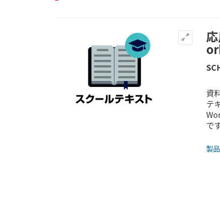
応
o
SC
資料
テキ
Wo
で
製品