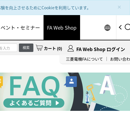
×
を向上させるためにCookieを利用しています。
Worldw
イベント・セミナー
FA Web Shop
検索
カート
(
0
)
FA Web Shop ログイン
三菱電機FAについて
お問い合