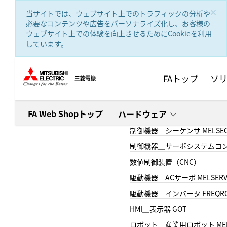
text.skipToContent
text.skipToNavigation
×
当サイトでは、ウェブサイト上でのトラフィックの分析や
必要なコンテンツや広告をパーソナライズ化し、お客様の
ウェブサイト上での体験を向上させるためにCookieを利用
しています。
FAトップ
ソ
FA Web Shopトップ
ハードウェア
制御機器＿シーケンサ MELSE
制御機器＿サーボシステムコン
数値制御装置（CNC）
駆動機器＿ACサーボ MELSER
駆動機器＿インバータ FREQR
HMI＿表示器 GOT
ロボット＿産業用ロボット MEL