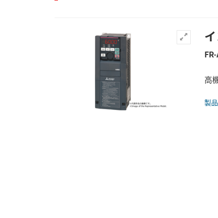
イ
FR-
高機
製品