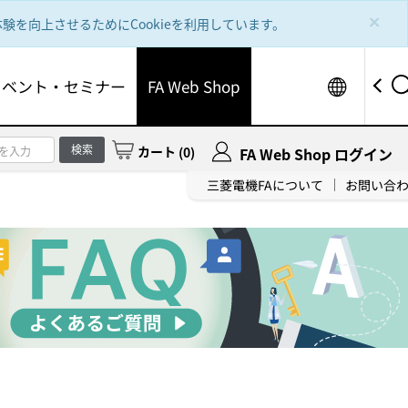
×
を向上させるためにCookieを利用しています。
Worldw
イベント・セミナー
FA Web Shop
検索
カート
(
0
)
FA Web Shop ログイン
三菱電機FAについて
お問い合