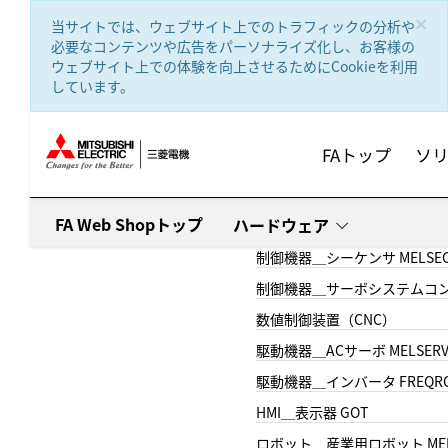
text.skipToContent
text.skipToNavigation
×
当サイトでは、ウェブサイト上でのトラフィックの分析や
必要なコンテンツや広告をパーソナライズ化し、お客様の
ウェブサイト上での体験を向上させるためにCookieを利用
しています。
FAトップ
ソ
FA Web Shopトップ
ハードウェア
制御機器＿シーケンサ MELSE
制御機器＿サーボシステムコン
数値制御装置（CNC）
駆動機器＿ACサーボ MELSER
駆動機器＿インバータ FREQR
HMI＿表示器 GOT
ロボット＿産業用ロボット MEL