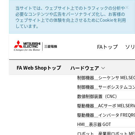
text.skipToContent
text.skipToNavigation
×
当サイトでは、ウェブサイト上でのトラフィックの分析や
必要なコンテンツや広告をパーソナライズ化し、お客様の
ウェブサイト上での体験を向上させるためにCookieを利用
しています。
FAトップ
ソ
FA Web Shopトップ
ハードウェア
制御機器＿シーケンサ MELSE
制御機器＿サーボシステムコン
数値制御装置（CNC）
駆動機器＿ACサーボ MELSER
駆動機器＿インバータ FREQR
HMI＿表示器 GOT
ロボット＿産業用ロボット MEL