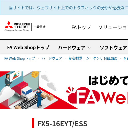
text.skipToContent
text.skipToNavigation
当サイトでは、ウェブサイト上でのトラフィックの分析や必要なコ
FAトップ
ソリューショ
FA Web Shopトップ
ハードウェア
ソフトウェア
FA Web Shopトップ
ハードウェア
制御機器＿シーケンサ MELSEC
M
FX5-16EYT/ESS