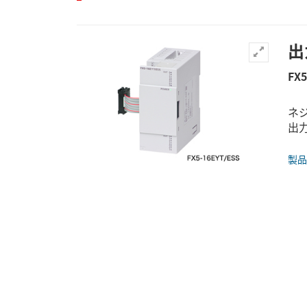
出
FX5
ネ
出力
製品