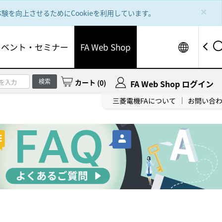
×
を向上させるためにCookieを利用しています。
Worldw
イベント・セミナー
FA Web Shop
検索
カート
(
0
)
FA Web Shop ログイン
三菱電機FAについて
お問い合