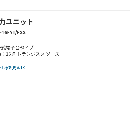
力ユニット
-16EYT/ESS
ジ式端子台タイプ
：16点 トランジスタ ソース
仕様を見る