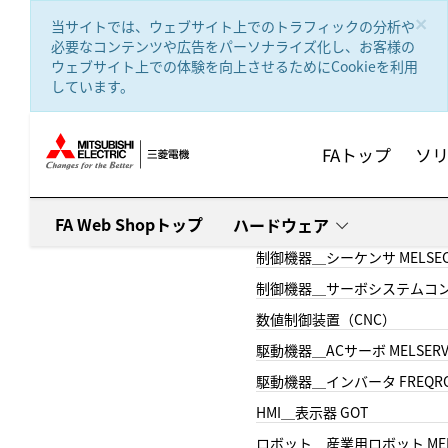
text.skipToContent
text.skipToNavigation
×
当サイトでは、ウェブサイト上でのトラフィックの分析や
必要なコンテンツや広告をパーソナライズ化し、お客様の
ウェブサイト上での体験を向上させるためにCookieを利用
しています。
FAトップ
ソ
FA Web Shopトップ
ハードウェア
制御機器＿シーケンサ MELSE
制御機器＿サーボシステムコン
数値制御装置（CNC）
駆動機器＿ACサーボ MELSER
駆動機器＿インバータ FREQR
HMI＿表示器 GOT
ロボット＿産業用ロボット MEL