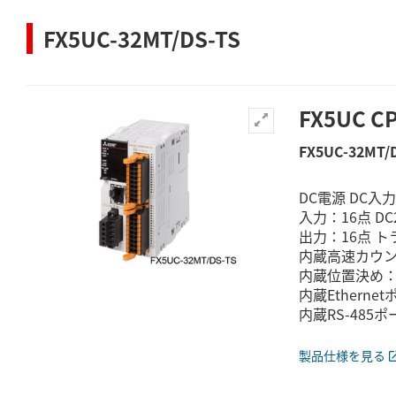
FX5UC-32MT/DS-TS
FX5UC 
FX5UC-32MT/
DC電源 DC
入力：16点 DC
出力：16点 
内蔵高速カウンタ：
内蔵位置決め：最
内蔵Etherne
内蔵RS-485ポ
製品仕様を見る