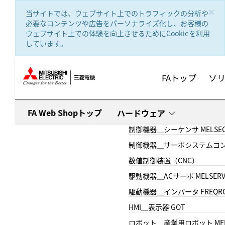
text.skipToContent
text.skipToNavigation
×
当サイトでは、ウェブサイト上でのトラフィックの分析や
必要なコンテンツや広告をパーソナライズ化し、お客様の
ウェブサイト上での体験を向上させるためにCookieを利用
しています。
FAトップ
ソ
FA Web Shopトップ
ハードウェア
制御機器＿シーケンサ MELSE
制御機器＿サーボシステムコン
数値制御装置（CNC）
駆動機器＿ACサーボ MELSER
駆動機器＿インバータ FREQR
HMI＿表示器 GOT
ロボット＿産業用ロボット MEL