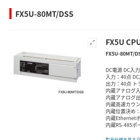
FX5U-80MT/DSS
FX5U C
FX5U-80MT/D
DC電源 DC入
入力：40点 DC
出力：40点 ト
内蔵アナログ入
内蔵アナログ出
内蔵高速カウンタ
内蔵位置決め：最
内蔵Etherne
内蔵RS-485ポ
製品仕様を見る