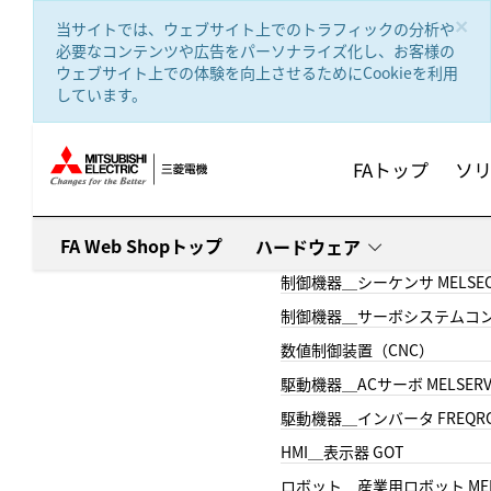
text.skipToContent
text.skipToNavigation
×
当サイトでは、ウェブサイト上でのトラフィックの分析や
必要なコンテンツや広告をパーソナライズ化し、お客様の
ウェブサイト上での体験を向上させるためにCookieを利用
しています。
FAトップ
ソ
FA Web Shopトップ
ハードウェア
制御機器＿シーケンサ MELSE
制御機器＿サーボシステムコン
数値制御装置（CNC）
駆動機器＿ACサーボ MELSER
駆動機器＿インバータ FREQR
HMI＿表示器 GOT
ロボット＿産業用ロボット MEL