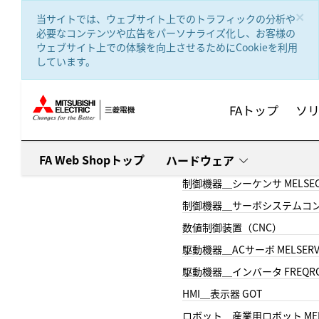
text.skipToContent
text.skipToNavigation
×
当サイトでは、ウェブサイト上でのトラフィックの分析や
必要なコンテンツや広告をパーソナライズ化し、お客様の
ウェブサイト上での体験を向上させるためにCookieを利用
しています。
FAトップ
ソ
FA Web Shopトップ
ハードウェア
制御機器＿シーケンサ MELSE
制御機器＿サーボシステムコン
数値制御装置（CNC）
駆動機器＿ACサーボ MELSER
駆動機器＿インバータ FREQR
HMI＿表示器 GOT
ロボット＿産業用ロボット MEL