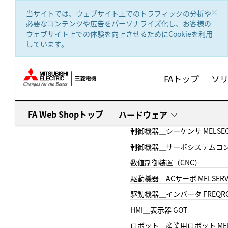
text.skipToContent
text.skipToNavigation
×
当サイトでは、ウェブサイト上でのトラフィックの分析や
必要なコンテンツや広告をパーソナライズ化し、お客様の
ウェブサイト上での体験を向上させるためにCookieを利用
しています。
FAトップ
ソ
FA Web Shopトップ
ハードウェア
制御機器＿シーケンサ MELSE
制御機器＿サーボシステムコン
数値制御装置（CNC）
駆動機器＿ACサーボ MELSER
駆動機器＿インバータ FREQR
HMI＿表示器 GOT
ロボット＿産業用ロボット MEL